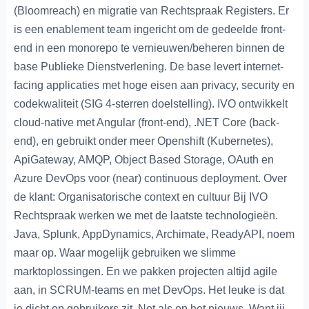
(Bloomreach) en migratie van Rechtspraak Registers. Er
is een enablement team ingericht om de gedeelde front-
end in een monorepo te vernieuwen/beheren binnen de
base Publieke Dienstverlening. De base levert internet-
facing applicaties met hoge eisen aan privacy, security en
codekwaliteit (SIG 4-sterren doelstelling). IVO ontwikkelt
cloud-native met Angular (front-end), .NET Core (back-
end), en gebruikt onder meer Openshift (Kubernetes),
ApiGateway, AMQP, Object Based Storage, OAuth en
Azure DevOps voor (near) continuous deployment. Over
de klant: Organisatorische context en cultuur Bij IVO
Rechtspraak werken we met de laatste technologieën.
Java, Splunk, AppDynamics, Archimate, ReadyAPI, noem
maar op. Waar mogelijk gebruiken we slimme
marktoplossingen. En we pakken projecten altijd agile
aan, in SCRUM-teams en met DevOps. Het leuke is dat
je dicht op gebruikers zit. Net als op het nieuws. Want jij