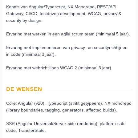
Kennis van Angular/Typescript, NX Monorepo, REST/API
Gateway, CI/CD, test­driven development, WCAG, privacy &
security by design.
Ervaring met werken in een agile scrum team (minimaal 5 jaar).
Ervaring met implementeren van privacy- en securityrichtlijnen
in code (minimaal 3 jaar).
Ervaring met web­richtlijnen WCAG 2 (minimaal 3 jaar).
DE WENSEN
Core: Angular (v20), TypeScript (strikt getypeerd), NX monorepo
(library boundaries, tagging, generators, affected builds).
SSR (Angular Universal/Server-side rendering), platform-safe
code, TransferState.