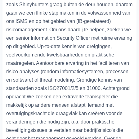
zoals Shinyhunters graag buiten de deur houden, daarom
gaan we een flinke stap maken in de volwassenheid van
ons ISMS en op het gebied van (IB-gerelateerd)
risicomanagement. Om ons daarbij te helpen, zoeken we
een senior Information Security Officer met ruime ervaring
op dit gebied. Up-to-date kennis van dreigingen,
veelvoorkomende kwetsbaarheden en praktische
maatregelen. Aantoonbare ervaring in het faciliteren van
risico-analyses (rondom informatiesystemen, processen
en software) of threat modeling. Grondige kennis van
standaarden zoals ISO27001/2/5 en 31000. Achtergrond
opdracht We zoeken een extraverte teamspeler die
makkelijk op andere mensen afstapt. Iemand met
overtuigingskracht die draagvlak kan creëren voor de
veranderingen die nodig zijn, o.a. door praktische
beveiligingsissues te vertalen naar bedrijfsrisico's die
echt door het management gevoeld worden. Over de