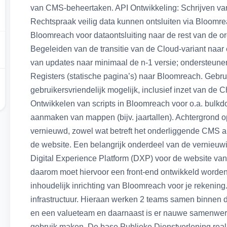
van CMS-beheertaken. API Ontwikkeling: Schrijven va
Rechtspraak veilig data kunnen ontsluiten via Bloom
Bloomreach voor dataontsluiting naar de rest van de o
Begeleiden van de transitie van de Cloud-variant naa
van updates naar minimaal de n-1 versie; ondersteunen
Registers (statische pagina’s) naar Bloomreach. Gebru
gebruikersvriendelijk mogelijk, inclusief inzet van d
Ontwikkelen van scripts in Bloomreach voor o.a. bulkd
aanmaken van mappen (bijv. jaartallen). Achtergrond 
vernieuwd, zowel wat betreft het onderliggende CMS al
de website. Een belangrijk onderdeel van de vernieuw
Digital Experience Platform (DXP) voor de website va
daarom moet hiervoor een front-end ontwikkeld worden
inhoudelijk inrichting van Bloomreach voor je rekening. 
infrastructuur. Hieraan werken 2 teams samen binnen 
en een valueteam en daarnaast is er nauwe samenwerk
gebruik maken. De base Publieke Dienstverlening reali