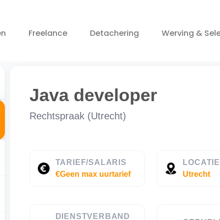
en
Freelance
Detachering
Werving & Sele
Java developer
Rechtspraak (Utrecht)
TARIEF/SALARIS
LOCATI
€Geen max uurtarief
Utrecht
DIENSTVERBAND