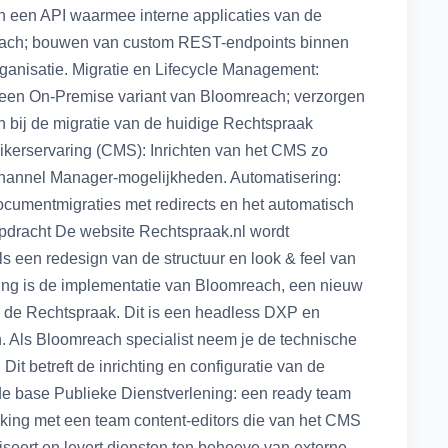
n een API waarmee interne applicaties van de
reach; bouwen van custom REST-endpoints binnen
rganisatie. Migratie en Lifecycle Management:
r een On-Premise variant van Bloomreach; verzorgen
 bij de migratie van de huidige Rechtspraak
ikerservaring (CMS): Inrichten van het CMS zo
e Channel Manager-mogelijkheden. Automatisering:
ocumentmigraties met redirects en het automatisch
opdracht De website Rechtspraak.nl wordt
s een redesign van de structuur en look & feel van
ing is de implementatie van Bloomreach, een nieuw
n de Rechtspraak. Dit is een headless DXP en
. Als Bloomreach specialist neem je de technische
Dit betreft de inrichting en configuratie van de
de base Publieke Dienstverlening: een ready team
ing met een team content-editors die van het CMS
seert en levert diensten ten behoeve van externe