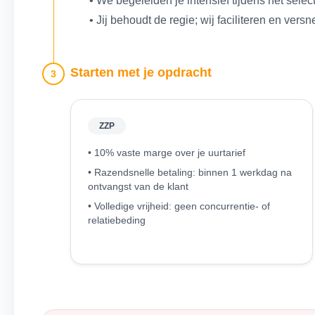
• We begeleiden je intensief tijdens het selec
• Jij behoudt de regie; wij faciliteren en versn
Starten met je opdracht
3
ZZP
• 10% vaste marge over je uurtarief
• Razendsnelle betaling: binnen 1 werkdag na
ontvangst van de klant
• Volledige vrijheid: geen concurrentie- of
relatiebeding