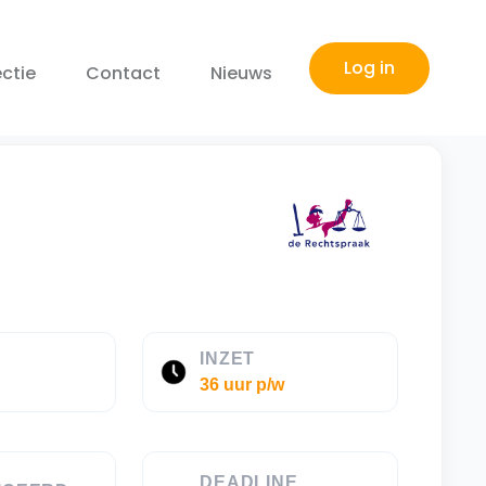
Log in
ctie
Contact
Nieuws
E
INZET
36 uur p/w
DEADLINE