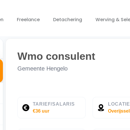
en
Freelance
Detachering
Werving & Sele
Wmo consulent
Gemeente Hengelo
TARIEF/SALARIS
LOCATI
€36 uur
Overijssel