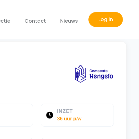
Log in
ctie
Contact
Nieuws
E
INZET
36 uur p/w