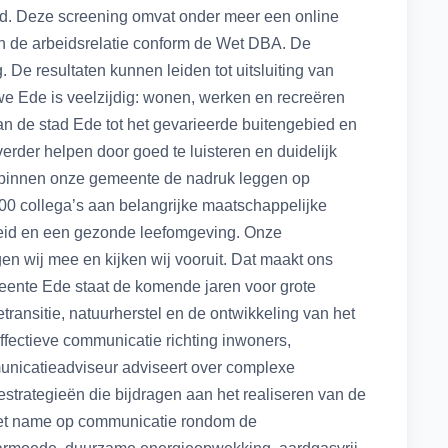
heid. Deze screening omvat onder meer een online
n de arbeidsrelatie conform de Wet DBA. De
. De resultaten kunnen leiden tot uitsluiting van
Ede is veelzijdig: wonen, werken en recreëren
n de stad Ede tot het gevarieerde buitengebied en
rder helpen door goed te luisteren en duidelijk
e binnen onze gemeente de nadruk leggen op
00 collega’s aan belangrijke maatschappelijke
eid en een gezonde leefomgeving. Onze
n wij mee en kijken wij vooruit. Dat maakt ons
ente Ede staat de komende jaren voor grote
transitie, natuurherstel en de ontwikkeling van het
ffectieve communicatie richting inwoners,
nicatieadviseur adviseert over complexe
trategieën die bijdragen aan het realiseren van de
 met name op communicatie rondom de