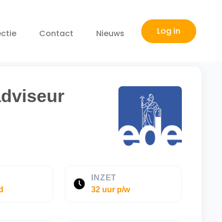
Log in
ctie
Contact
Nieuws
dviseur
E
INZET
d
32 uur p/w