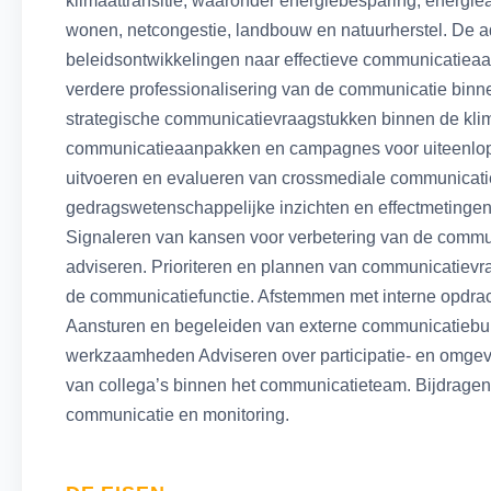
klimaattransitie, waaronder energiebesparing, energi
wonen, netcongestie, landbouw en natuurherstel. De adv
beleidsontwikkelingen naar effectieve communicatieaa
verdere professionalisering van de communicatie bin
strategische communicatievraagstukken binnen de klima
communicatieaanpakken en campagnes voor uiteenlop
uitvoeren en evalueren van crossmediale communica
gedragswetenschappelijke inzichten en effectmetingen
Signaleren van kansen voor verbetering van de commu
adviseren. Prioriteren en plannen van communicatiev
de communicatiefunctie. Afstemmen met interne opdrac
Aansturen en begeleiden van externe communicatiebu
werkzaamheden Adviseren over participatie- en omge
van collega’s binnen het communicatieteam. Bijdragen
communicatie en monitoring.