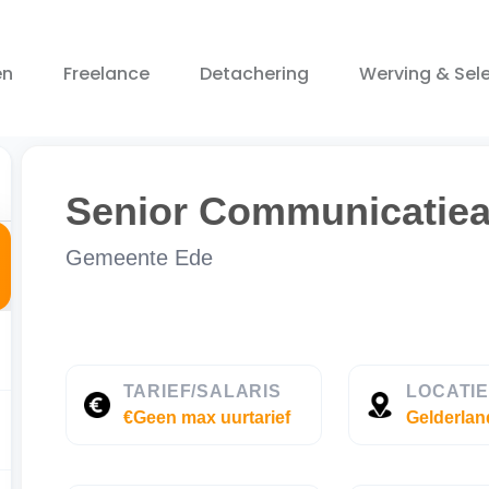
en
Freelance
Detachering
Werving & Sele
Senior Communicatiea
Gemeente Ede
TARIEF/SALARIS
LOCATI
€Geen max uurtarief
Gelderlan