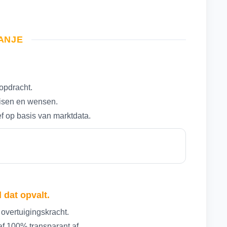
RANJE
opdracht.
eisen en wensen.
ef op basis van marktdata.
 dat opvalt.
 overtuigingskracht.
f 100% transparant af.