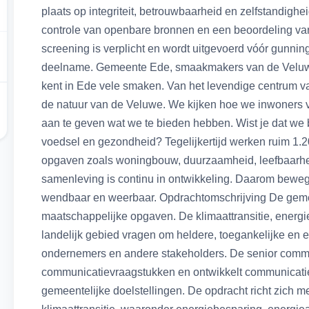
plaats op integriteit, betrouwbaarheid en zelfstandig
controle van openbare bronnen en een beoordeling va
screening is verplicht en wordt uitgevoerd vóór gunning
deelname. Gemeente Ede, smaakmakers van de Veluwe 
kent in Ede vele smaken. Van het levendige centrum va
de natuur van de Veluwe. We kijken hoe we inwoners ve
aan te geven wat we te bieden hebben. Wist je dat w
voedsel en gezondheid? Tegelijkertijd werken ruim 1.2
opgaven zoals woningbouw, duurzaamheid, leefbaarh
samenleving is continu in ontwikkeling. Daarom bewege
wendbaar en weerbaar. Opdrachtomschrijving De geme
maatschappelijke opgaven. De klimaattransitie, energie
landelijk gebied vragen om heldere, toegankelijke en e
ondernemers en andere stakeholders. De senior commu
communicatievraagstukken en ontwikkelt communicaties
gemeentelijke doelstellingen. De opdracht richt zich